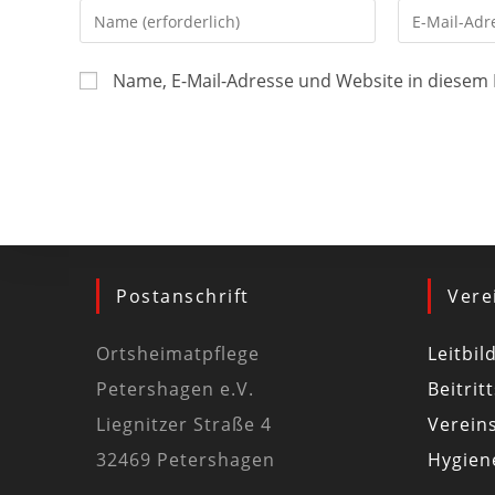
Name, E-Mail-Adresse und Website in diesem
Postanschrift
Vere
Ortsheimatpflege
Leitbil
Petershagen e.V.
Beitrit
Liegnitzer Straße 4
Vereins
32469 Petershagen
Hygiene