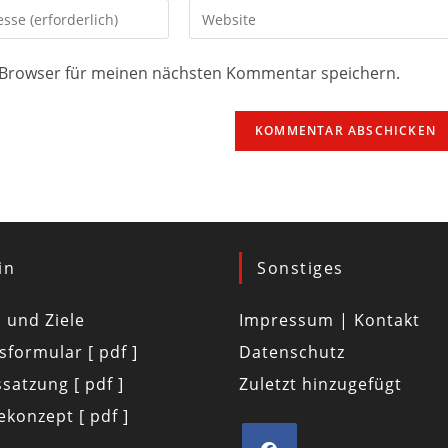
 Browser für meinen nächsten Kommentar speichern.
in
Sonstiges
d und Ziele
Impressum | Kontakt
tsformular [ pdf ]
Datenschutz
satzung [ pdf ]
Zuletzt hinzugefügt
konzept [ pdf ]