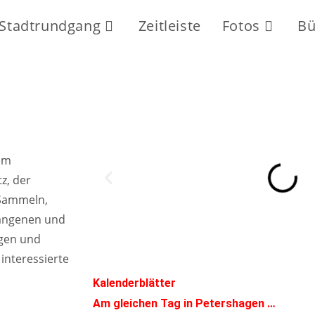
Stadtrundgang
Zeitleiste
Fotos
Bü
em
z, der
 Sammeln,
gangenen und
igen und
 interessierte
Kalenderblätter
Am gleichen Tag in Petershagen …