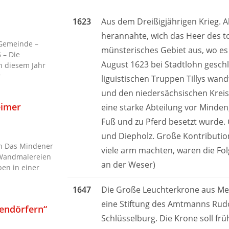
1623
Aus dem Dreißigjährigen Krieg. Al
herannahte, wich das Heer des tol
 Gemeinde –
münsterisches Gebiet aus, wo es v
 – Die
August 1623 bei Stadtlohn gesch
n diesem Jahr
r
liguistischen Truppen Tillys wan
und den niedersächsischen Kreis
eimer
eine starke Abteilung vor Minde
Fuß und zu Pferd besetzt wurde.
und Diepholz. Große Kontribution
in Das Mindener
viele arm machten, waren die Fol
r Wandmalereien
an der Weser)
ben in einer
1647
Die Große Leuchterkrone aus Mess
eine Stiftung des Amtmanns Rud
lendörfern“
Schlüsselburg. Die Krone soll fr