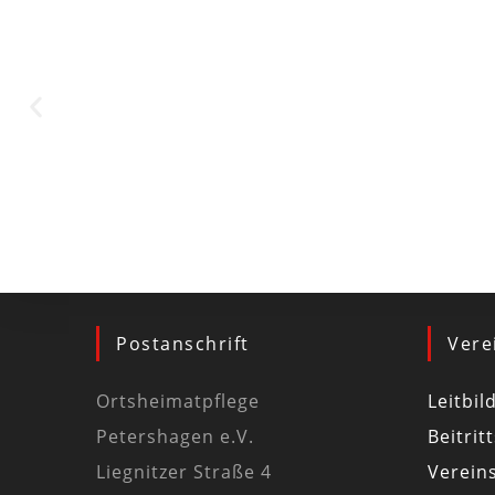
Postanschrift
Vere
Ortsheimatpflege
Leitbil
Petershagen e.V.
Beitrit
Liegnitzer Straße 4
Vereins