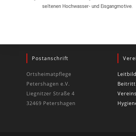
seltenen Hochwasser- und Eisgangmotive.
Postanschrift
Vere
Ortsheimatpflege
Leitbil
Petershagen e.V.
Beitrit
Liegnitzer Straße 4
Vereins
32469 Petershagen
Hygiene