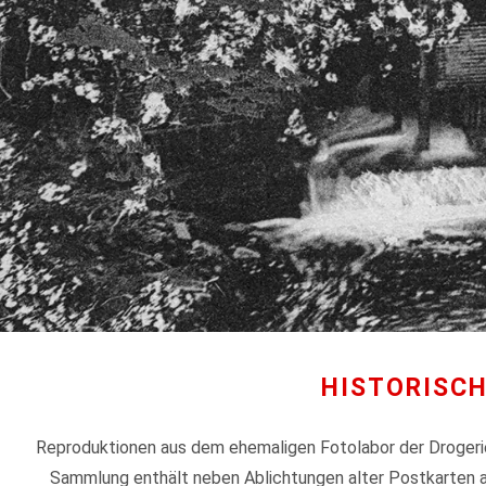
HISTORISC
Reproduktionen aus dem ehemaligen Fotolabor der Drogeri
Sammlung enthält neben Ablichtungen alter Postkarten a