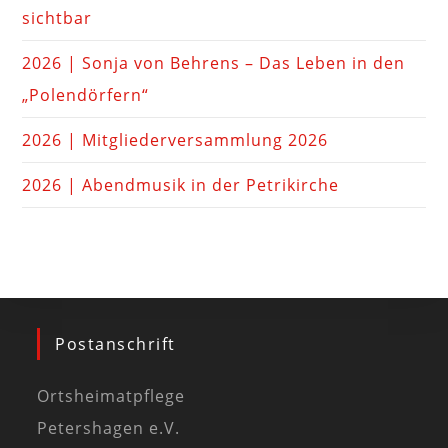
sichtbar
2026 | Sonja von Behrens – Das Leben in den
„Polendörfern“
2026 | Mitgliederversammlung 2026
2026 | Abendmusik in der Petrikirche
Postanschrift
Ortsheimatpflege
Petershagen e.V.