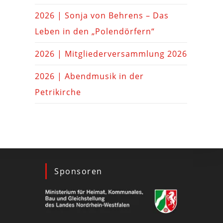
2026 | Sonja von Behrens – Das
Leben in den „Polendörfern“
2026 | Mitgliederversammlung 2026
2026 | Abendmusik in der
Petrikirche
Sponsoren