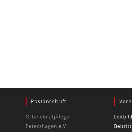
Postanschrift
Vere
Ortsheimatpflege
Leitbil
Petershagen e.V.
Beitrit