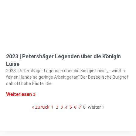
2023 | Petershäger Legenden über die Königin
Luise
2023 | Petershäger Legenden über die Königin Luise „… wie ihre
feinen Hände so geringe Arbeit getan“ Der Bessel’sche Burghof
sah oft hohe Gäste. Die
Weiterlesen »
« Zurück
1
2
3
4
5
6
7
8
Weiter »