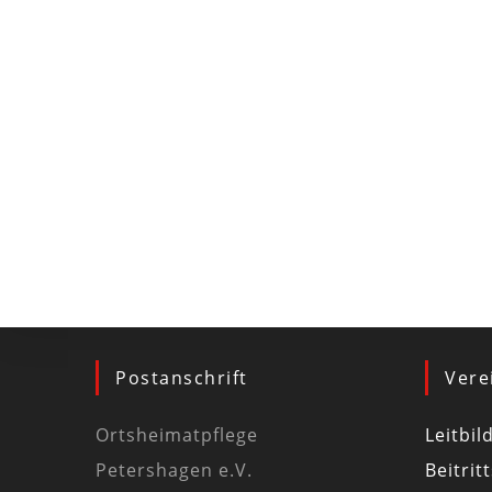
Postanschrift
Vere
Ortsheimatpflege
Leitbil
Petershagen e.V.
Beitrit