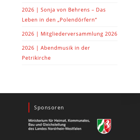
2026 | Sonja von Behrens – Das
Leben in den „Polendörfern“
2026 | Mitgliederversammlung 2026
2026 | Abendmusik in der
Petrikirche
Sponsoren