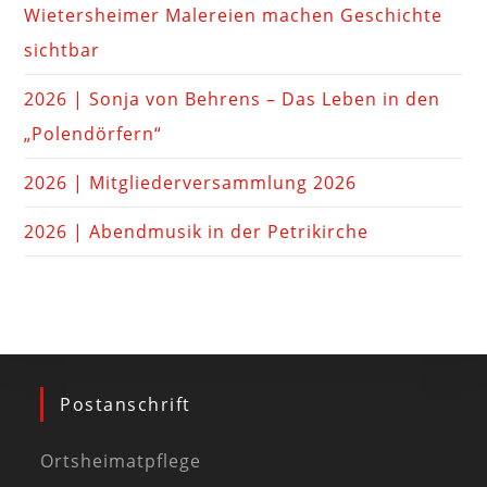
Wietersheimer Malereien machen Geschichte
sichtbar
2026 | Sonja von Behrens – Das Leben in den
„Polendörfern“
2026 | Mitgliederversammlung 2026
2026 | Abendmusik in der Petrikirche
Postanschrift
Ortsheimatpflege