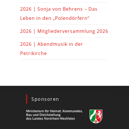
2026 | Sonja von Behrens – Das
Leben in den „Polendörfern“
2026 | Mitgliederversammlung 2026
2026 | Abendmusik in der
Petrikirche
Sponsoren