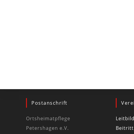
Postanschrift
Vere
Ortsheimatpflege
Leitbil
Petershagen e.V.
Beitrit