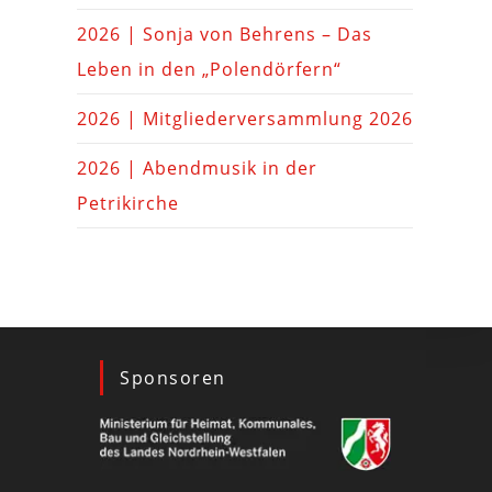
2026 | Sonja von Behrens – Das
Leben in den „Polendörfern“
2026 | Mitgliederversammlung 2026
2026 | Abendmusik in der
Petrikirche
Sponsoren