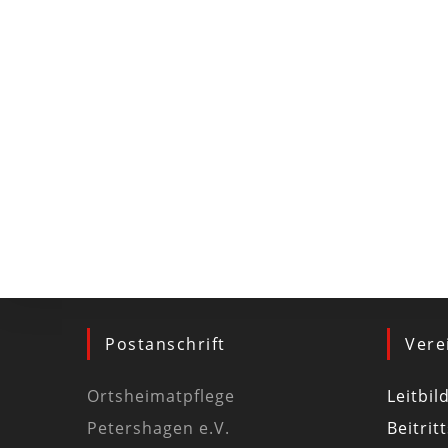
Postanschrift
Vere
Ortsheimatpflege
Leitbil
Petershagen e.V.
Beitrit