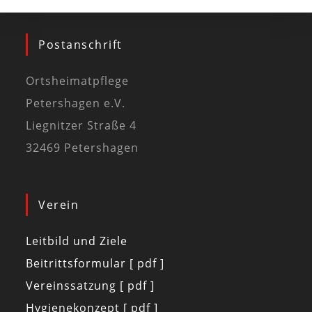
Postanschrift
Ortsheimatpflege
Petershagen e.V.
Liegnitzer Straße 4
32469 Petershagen
Verein
Leitbild und Ziele
Beitrittsformular [ pdf ]
Vereinssatzung [ pdf ]
Hygienekonzept [ pdf ]