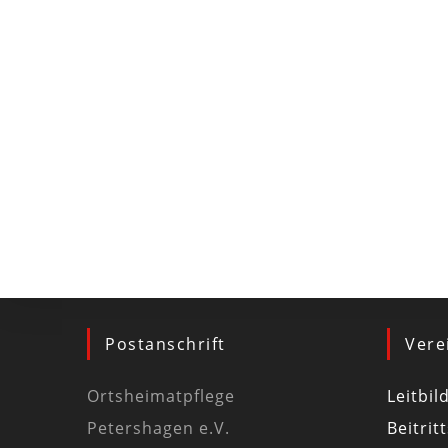
Postanschrift
Vere
Ortsheimatpflege
Leitbil
Petershagen e.V.
Beitrit