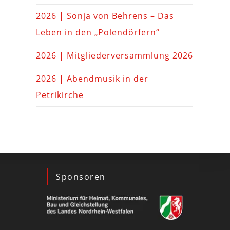
2026 | Sonja von Behrens – Das
Leben in den „Polendörfern“
2026 | Mitgliederversammlung 2026
2026 | Abendmusik in der
Petrikirche
Sponsoren