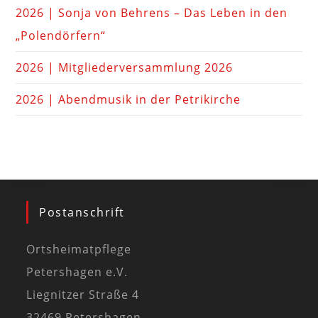
2026 | Sonja von Behrens – Das Leben in den
„Polendörfern“
2026 | Mitgliederversammlung 2026
2026 | Abendmusik in der Petrikirche
Postanschrift
Ortsheimatpflege
Petershagen e.V.
Liegnitzer Straße 4
32469 Petershagen