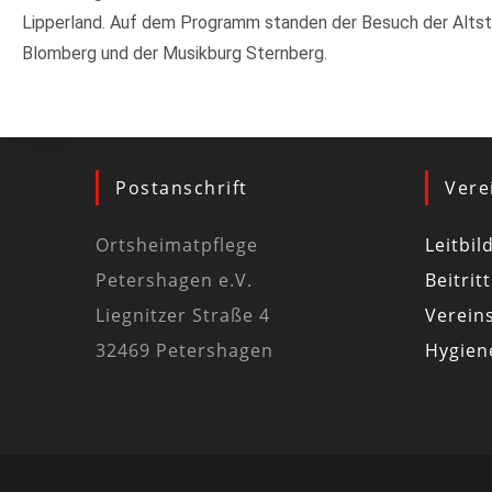
Lipperland. Auf dem Programm standen der Besuch der Alts
Blomberg und der Musikburg Sternberg.
Postanschrift
Vere
Ortsheimatpflege
Leitbil
Petershagen e.V.
Beitrit
Liegnitzer Straße 4
Vereins
32469 Petershagen
Hygiene