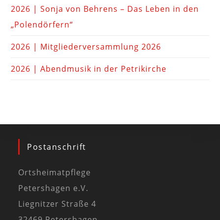
2026 | Sonja von Behrens – Das Leben in den
„Polendörfern“
2026 | Mitgliederversammlung 2026
2026 | Abendmusik in der Petrikirche
Postanschrift
Ortsheimatpflege
Petershagen e.V.
Liegnitzer Straße 4
32469 Petershagen