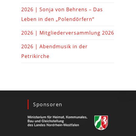
2026 | Sonja von Behrens – Das
Leben in den „Polendörfern“
2026 | Mitgliederversammlung 2026
2026 | Abendmusik in der
Petrikirche
Sponsoren