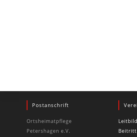
Postanschrift
Vere
Ortsheimatpflege
Leitbil
Petershagen e.V.
Beitrit