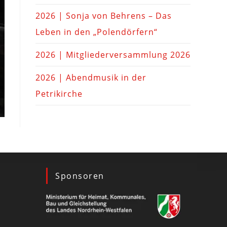
2026 | Sonja von Behrens – Das
Leben in den „Polendörfern“
2026 | Mitgliederversammlung 2026
2026 | Abendmusik in der
Petrikirche
Sponsoren