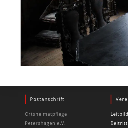
Postanschrift
Vere
Ortsheimatpflege
Leitbil
Petershagen e.V.
Beitrit