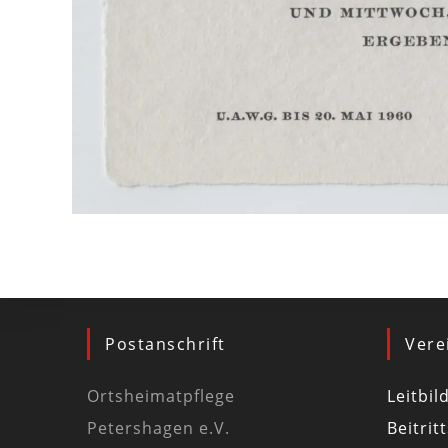
Postanschrift
Vere
Ortsheimatpflege
Leitbil
Petershagen e.V.
Beitrit