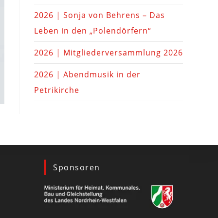
2026 | Sonja von Behrens – Das
Leben in den „Polendörfern“
2026 | Mitgliederversammlung 2026
2026 | Abendmusik in der
Petrikirche
Sponsoren