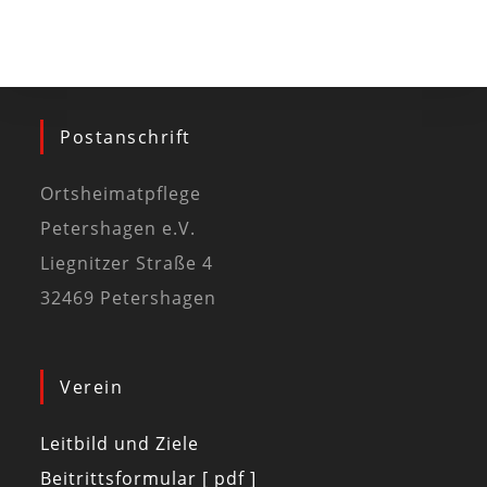
Postanschrift
Ortsheimatpflege
Petershagen e.V.
Liegnitzer Straße 4
32469 Petershagen
Verein
Leitbild und Ziele
Beitrittsformular [ pdf ]