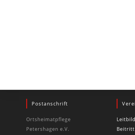
Postanschrift
Vere
Ortsheimatpflege
Leitbil
Petershagen e.V.
Beitrit