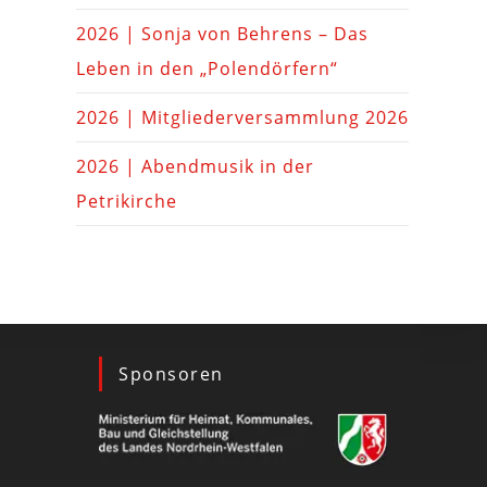
2026 | Sonja von Behrens – Das
Leben in den „Polendörfern“
2026 | Mitgliederversammlung 2026
2026 | Abendmusik in der
Petrikirche
Sponsoren