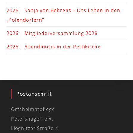
2026 | Sonja von Behrens – Das Leben in den
„Polendörfern“
2026 | Mitgliederversammlung 2026
2026 | Abendmusik in der Petrikirche
Postanschrift
Ortsheimatpflege
Petershagen e.V.
Liegnitzer Straße 4