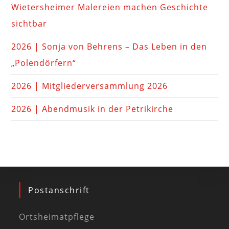
Wietersheimer Malereien machen Geschichte
sichtbar
2026 | Sonja von Behrens – Das Leben in den
„Polendörfern“
2026 | Mitgliederversammlung 2026
2026 | Abendmusik in der Petrikirche
Postanschrift
Ortsheimatpflege