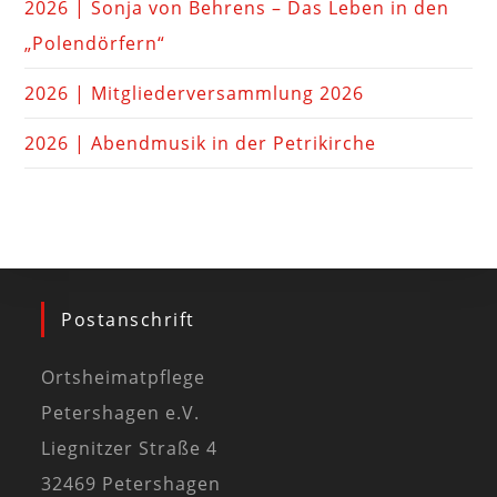
2026 | Sonja von Behrens – Das Leben in den
„Polendörfern“
2026 | Mitgliederversammlung 2026
2026 | Abendmusik in der Petrikirche
Postanschrift
Ortsheimatpflege
Petershagen e.V.
Liegnitzer Straße 4
32469 Petershagen