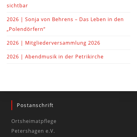
sichtbar
2026 | Sonja von Behrens – Das Leben in den
„Polendörfern“
2026 | Mitgliederversammlung 2026
2026 | Abendmusik in der Petrikirche
Postanschrift
Ortsheimatpflege
Petershagen e.V.