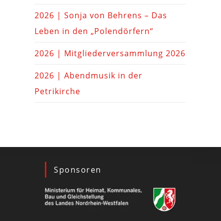
2026 | Sonja von Behrens – Das
Leben in den „Polendörfern“
2026 | Mitgliederversammlung 2026
2026 | Abendmusik in der
Petrikirche
Sponsoren