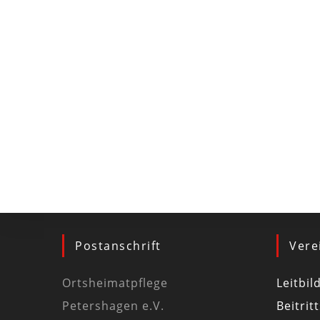
Postanschrift
Vere
Ortsheimatpflege
Leitbil
Petershagen e.V.
Beitrit