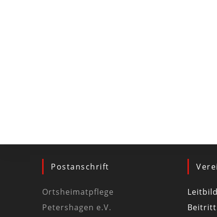
Postanschrift
Vere
Ortsheimatpflege
Leitbil
Petershagen e.V.
Beitrit