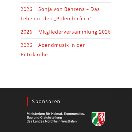
2026 | Sonja von Behrens – Das
Leben in den „Polendörfern“
2026 | Mitgliederversammlung 2026
2026 | Abendmusik in der
Petrikirche
Sponsoren