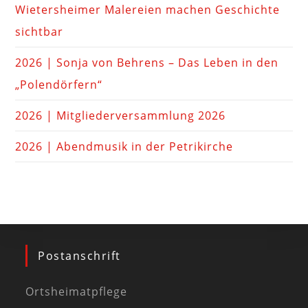
Wietersheimer Malereien machen Geschichte
sichtbar
2026 | Sonja von Behrens – Das Leben in den
„Polendörfern“
2026 | Mitgliederversammlung 2026
2026 | Abendmusik in der Petrikirche
Postanschrift
Ortsheimatpflege