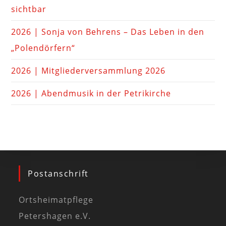
sichtbar
2026 | Sonja von Behrens – Das Leben in den
„Polendörfern“
2026 | Mitgliederversammlung 2026
2026 | Abendmusik in der Petrikirche
Postanschrift
Ortsheimatpflege
Petershagen e.V.