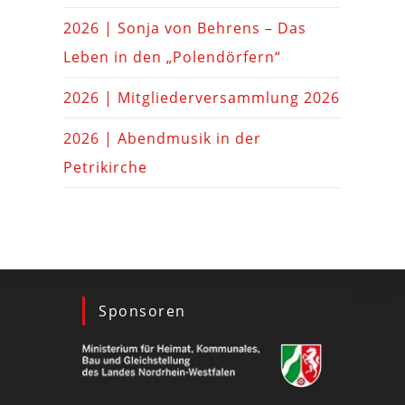
2026 | Sonja von Behrens – Das
Leben in den „Polendörfern“
2026 | Mitgliederversammlung 2026
2026 | Abendmusik in der
Petrikirche
Sponsoren