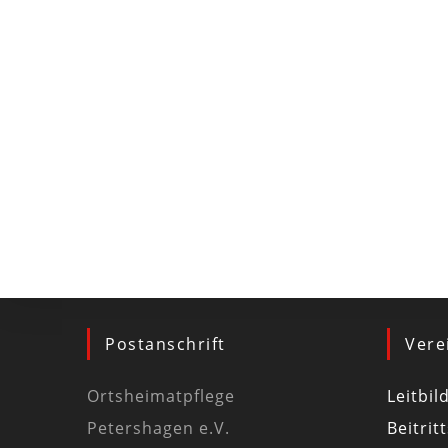
Postanschrift
Vere
Ortsheimatpflege
Leitbil
Petershagen e.V.
Beitrit