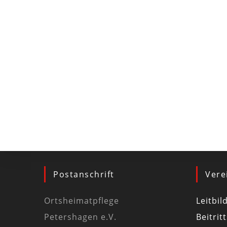
Postanschrift
Vere
Ortsheimatpflege
Leitbil
Petershagen e.V.
Beitrit