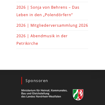
2026 | Sonja von Behrens – Das
Leben in den „Polendörfern“
2026 | Mitgliederversammlung 2026
2026 | Abendmusik in der
Petrikirche
Sponsoren