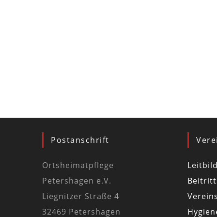
Postanschrift
Vere
Ortsheimatpflege
Leitbil
Petershagen e.V.
Beitrit
Liegnitzer Straße 4
Vereins
32469 Petershagen
Hygiene