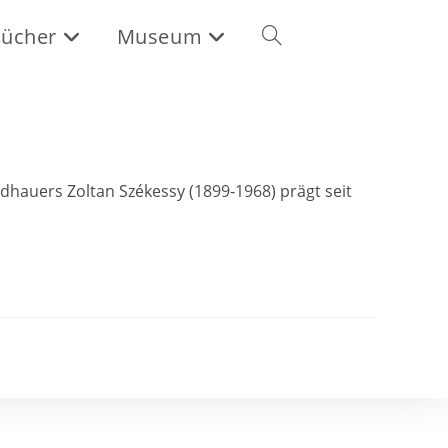
ücher
Museum
ldhauers Zoltan Székessy (1899-1968) prägt seit