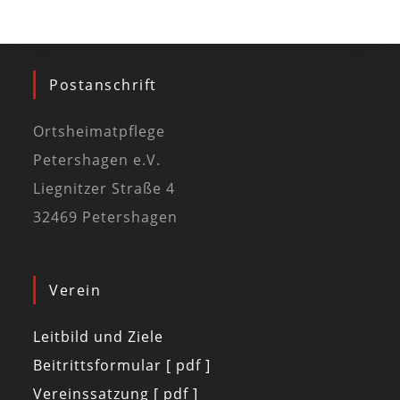
Postanschrift
Ortsheimatpflege
Petershagen e.V.
Liegnitzer Straße 4
32469 Petershagen
Verein
Leitbild und Ziele
Beitrittsformular [ pdf ]
Vereinssatzung [ pdf ]