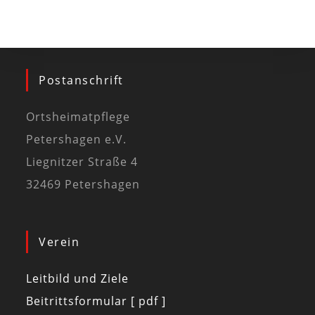
Postanschrift
Ortsheimatpflege
Petershagen e.V.
Liegnitzer Straße 4
32469 Petershagen
Verein
Leitbild und Ziele
Beitrittsformular [ pdf ]