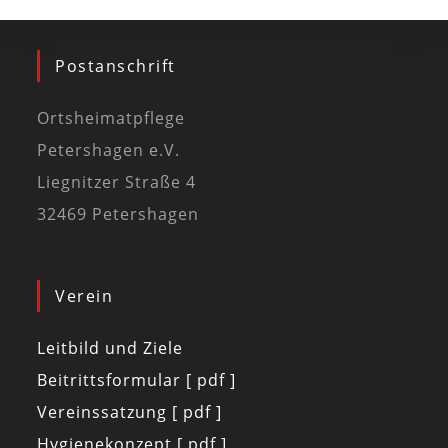
Postanschrift
Ortsheimatpflege
Petershagen e.V.
Liegnitzer Straße 4
32469 Petershagen
Verein
Leitbild und Ziele
Beitrittsformular [ pdf ]
Vereinssatzung [ pdf ]
Hygienekonzept [ pdf ]