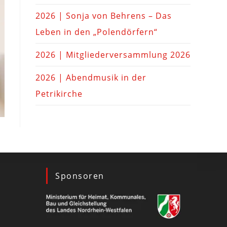
2026 | Sonja von Behrens – Das
Leben in den „Polendörfern“
2026 | Mitgliederversammlung 2026
2026 | Abendmusik in der
Petrikirche
Sponsoren