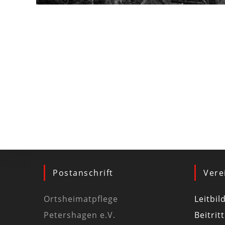
Postanschrift
Vere
Ortsheimatpflege
Leitbil
Petershagen e.V.
Beitrit