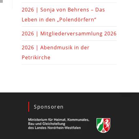
2026 | Sonja von Behrens – Das
Leben in den „Polendörfern“
2026 | Mitgliederversammlung 2026
2026 | Abendmusik in der
Petrikirche
Sponsoren