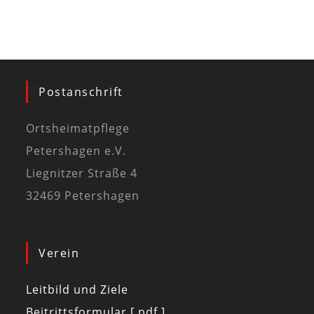
Postanschrift
Ortsheimatpflege
Petershagen e.V.
Liegnitzer Straße 4
32469 Petershagen
Verein
Leitbild und Ziele
Beitrittsformular [ pdf ]