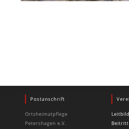
Postanschrift
Vere
Ortsheimatpflege
Leitbil
Petershagen e.V.
Beitrit