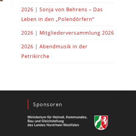
2026 | Sonja von Behrens – Das
Leben in den „Polendörfern“
2026 | Mitgliederversammlung 2026
2026 | Abendmusik in der
Petrikirche
Sponsoren