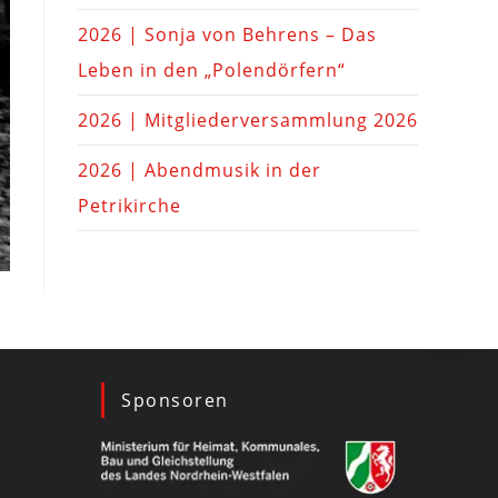
2026 | Sonja von Behrens – Das
Leben in den „Polendörfern“
2026 | Mitgliederversammlung 2026
2026 | Abendmusik in der
Petrikirche
Sponsoren