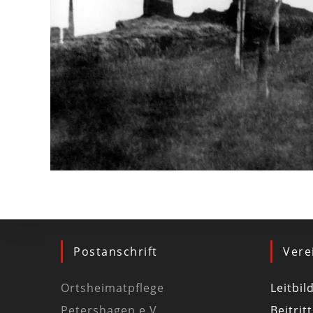
Postanschrift
Vere
Ortsheimatpflege
Leitbil
Petershagen e.V.
Beitrit