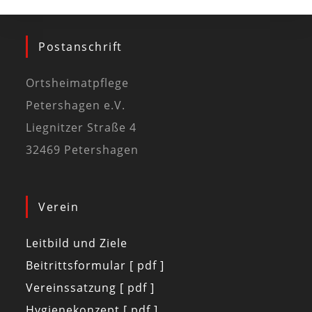
Postanschrift
Ortsheimatpflege
Petershagen e.V.
Liegnitzer Straße 4
32469 Petershagen
Verein
Leitbild und Ziele
Beitrittsformular [ pdf ]
Vereinssatzung [ pdf ]
Hygienekonzept [ pdf ]