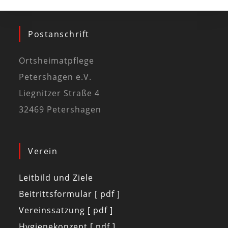
Postanschrift
Ortsheimatpflege
Petershagen e.V.
Liegnitzer Straße 4
32469 Petershagen
Verein
Leitbild und Ziele
Beitrittsformular [ pdf ]
Vereinssatzung [ pdf ]
Hygienekonzept [ pdf ]