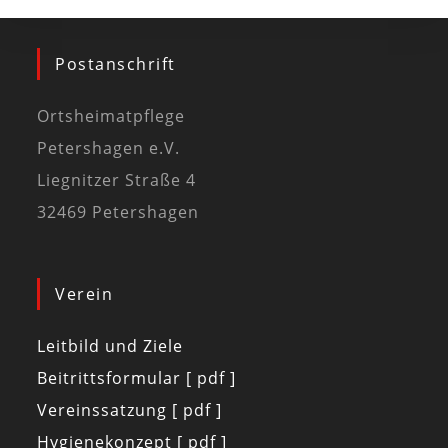
Postanschrift
Ortsheimatpflege
Petershagen e.V.
Liegnitzer Straße 4
32469 Petershagen
Verein
Leitbild und Ziele
Beitrittsformular [ pdf ]
Vereinssatzung [ pdf ]
Hygienekonzept [ pdf ]