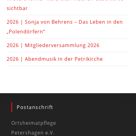
sichtbar
2026 | Sonja von Behrens – Das Leben in den
„Polendörfern“
2026 | Mitgliederversammlung 2026
2026 | Abendmusik in der Petrikirche
Postanschrift
Ortsheimatpflege
Petershagen e.V.