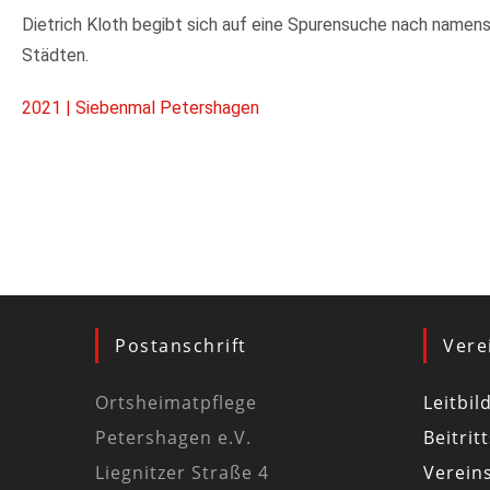
Dietrich Kloth begibt sich auf eine Spurensuche nach namen
Städten.
2021 | Siebenmal Petershagen
Postanschrift
Vere
Ortsheimatpflege
Leitbil
Petershagen e.V.
Beitrit
Liegnitzer Straße 4
Vereins