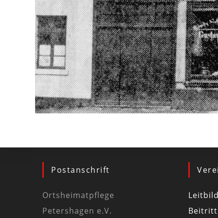
Postanschrift
Vere
Ortsheimatpflege
Leitbil
Petershagen e.V.
Beitrit