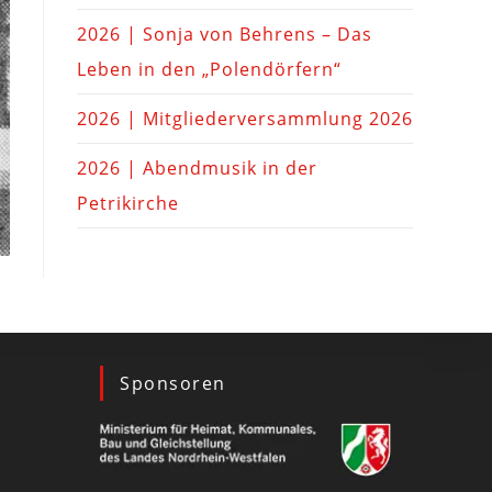
2026 | Sonja von Behrens – Das
Leben in den „Polendörfern“
2026 | Mitgliederversammlung 2026
2026 | Abendmusik in der
Petrikirche
Sponsoren