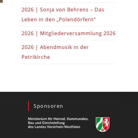
2026 | Sonja von Behrens – Das
Leben in den „Polendörfern“
2026 | Mitgliederversammlung 2026
2026 | Abendmusik in der
Petrikirche
Sponsoren