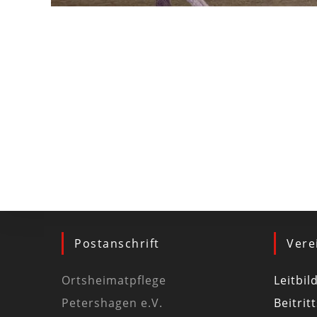
Postanschrift
Vere
Ortsheimatpflege
Leitbil
Petershagen e.V.
Beitrit