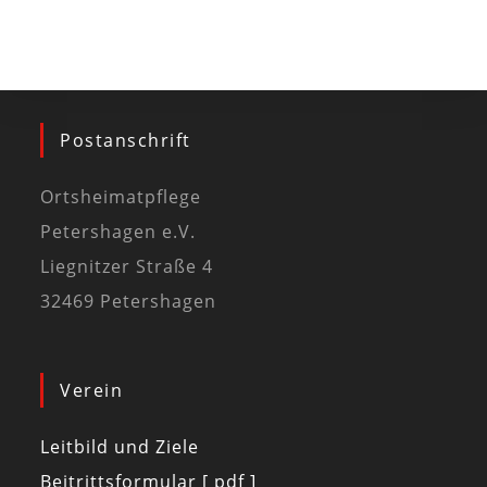
Postanschrift
Ortsheimatpflege
Petershagen e.V.
Liegnitzer Straße 4
32469 Petershagen
Verein
Leitbild und Ziele
Beitrittsformular [ pdf ]