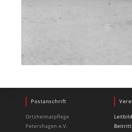
Postanschrift
Vere
Ortsheimatpflege
Leitbil
Petershagen e.V.
Beitrit