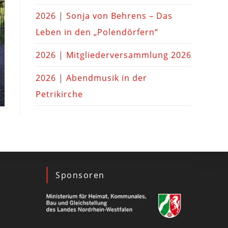
2026 | Sonja von Behrens – Das
Leben in den „Polendörfern“
2026 | Mitgliederversammlung 2026
2026 | Abendmusik in der
Petrikirche
Sponsoren