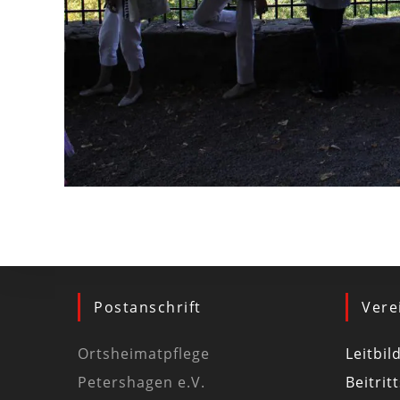
Postanschrift
Vere
Ortsheimatpflege
Leitbil
Petershagen e.V.
Beitrit