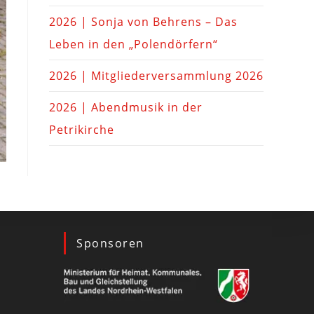
2026 | Sonja von Behrens – Das
Leben in den „Polendörfern“
2026 | Mitgliederversammlung 2026
2026 | Abendmusik in der
Petrikirche
Sponsoren