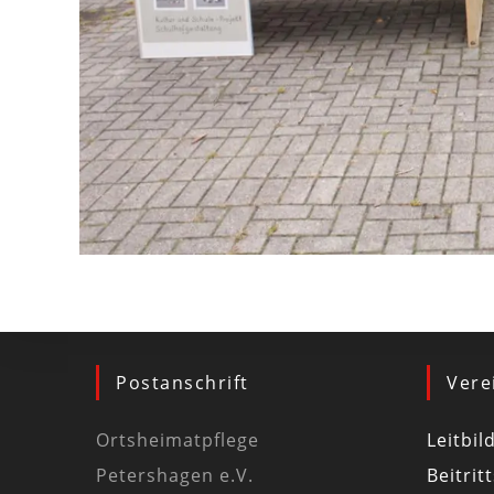
Postanschrift
Vere
Ortsheimatpflege
Leitbil
Petershagen e.V.
Beitrit